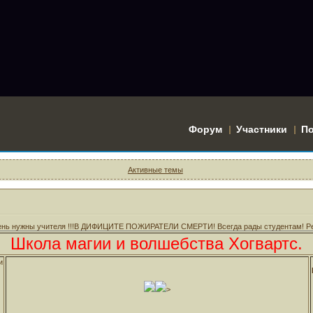
Форум
Участники
П
Активные темы
чень нужны учителя !!!В ДИФИЦИТЕ ПОЖИРАТЕЛИ СМЕРТИ! Всегда рады студентам! Реги
Школа магии и волшебства Хогвартс.
и
>