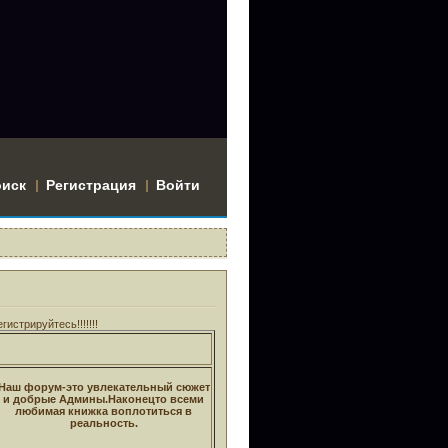
оиск
Регистрация
Войти
стрируйтесь!!!!!!!
Наш форум-это увлекательный сюжет
и добрые Админы.Наконецто всеми
любимая книжка воплотиться в
реальность.