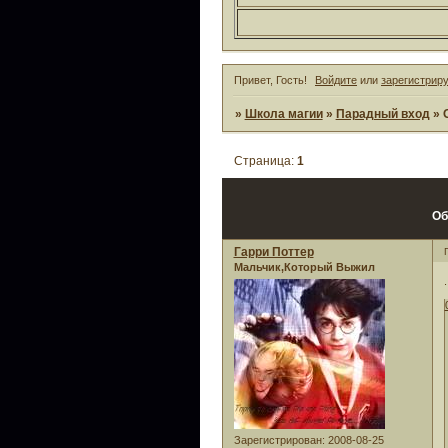
Привет, Гость!
Войдите
или
зарегистрир
»
Школа магии
»
Парадный вход
»
Страница:
1
Об
Гарри Поттер
Мальчик,Который Выжил
.
Зарегистрирован
: 2008-08-25