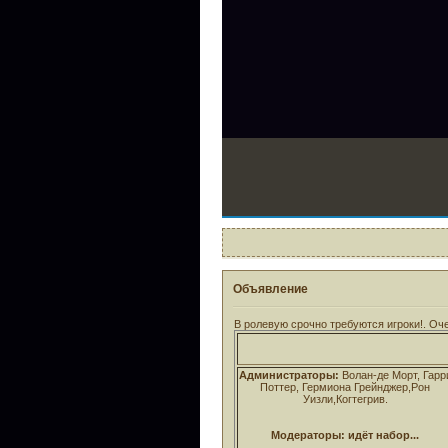
Объявление
В ролевую срочно требуются игроки!. О
Администраторы:
Волан-де Морт, Гарр
Поттер, Гермиона Грейнджер,Рон
Уизли,Когтегрив.
Модераторы: идёт набор...